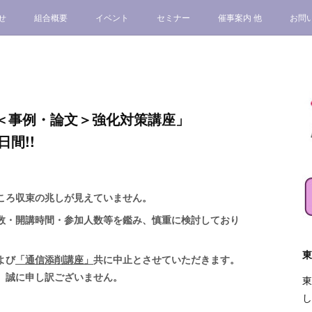
せ
組合概要
イベント
セミナー
催事案内 他
お問
験＜事例・論文＞強化対策講座」
6日間!!
ころ収束の兆しが見えていません。
日数・開講時間・参加人数等を鑑み、慎重に検討しており
東
よび
「通信添削講座」
共に中止
とさせていただきます。
、誠に申し訳ございません。
東
し
。