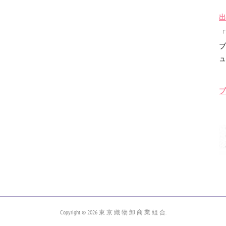
出
「
ブ
ュ
プ
Copyright ©
2026
東 京 織 物 卸 商 業 組 合
.