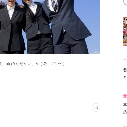
日
、新谷(かせがい、かざみ、にいや)
着
と
◆
草
活