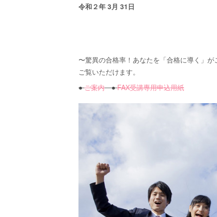
令和２年 3月 31日
〜驚異の合格率！あなたを「合格に導く」が
ご覧いただけます。
●
ご案内
●
FAX受講専用申込用紙