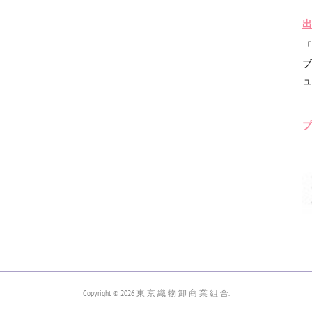
出
「
ブ
ュ
プ
Copyright ©
2026
東 京 織 物 卸 商 業 組 合
.