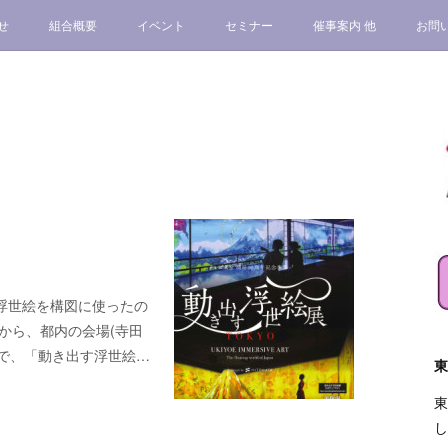
せ
組合概要
イベント
セミナー
催事案内 他
お問
浮世絵を構図に使ったの
から、都内の会場(寺田
業で、「動き出す浮世絵…
東
東
し