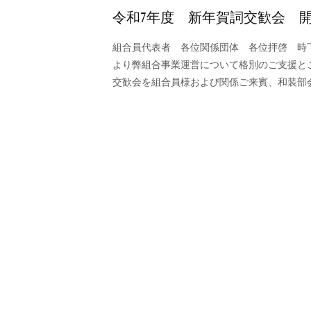
令和7年度 新年賀詞交歓会 
組合員代表者 各位関係団体 各位拝啓 時
より弊組合事業運営について格別のご支援と
交歓会を組合員様および関係ご来賓、和装部