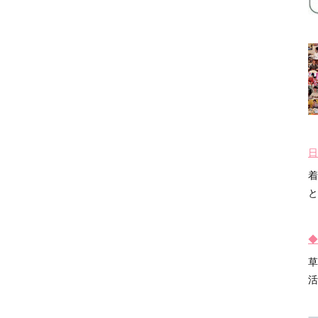
日
着
と
◆
草
活