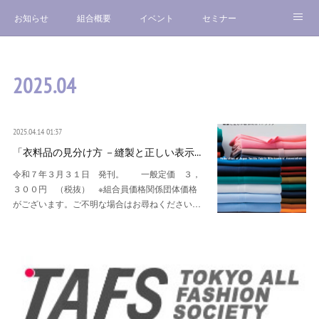
お知らせ
組合概要
イベント
セミナー
催事案内 他
お問い合わせ
2025
.
04
2025.04.14 01:37
「衣料品の見分け方 －縫製と正しい表示…
令和７年３月３１日 発刊。 一般定価 ３，
３００円 （税抜） ※組合員価格関係団体価格
がございます。ご不明な場合はお尋ねください…