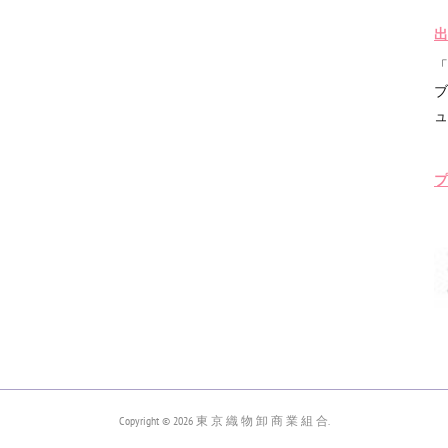
出
「
ブ
ュ
プ
Copyright ©
2026
東 京 織 物 卸 商 業 組 合
.