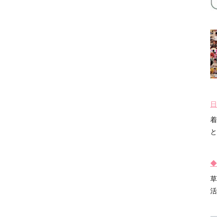
日
着
と
◆
草
活