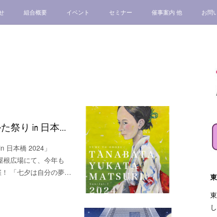
せ
組合概要
イベント
セミナー
催事案内 他
お問
かた祭り in 日本…
日本橋 2024」
ス大屋根広場にて、今年も
催！ 「七夕は自分の夢…
東
東
し