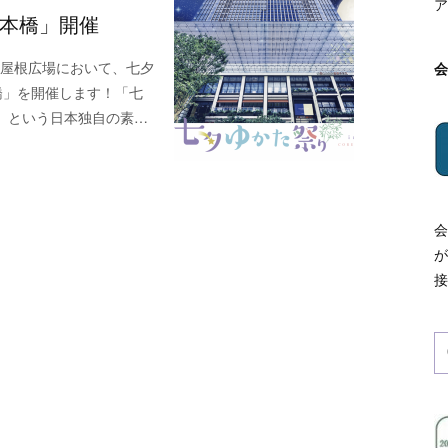
ア
日本橋」開催
ス大屋根広場において、七夕
本橋」を開催します！「七
」という日本独自の素…
会
が
接